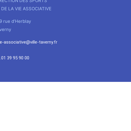
RECTION DES SPORTS
 DE LA VIE ASSOCIATIVE
9 rue d’Herblay
verny
ie-associative@ville-taverny.fr
l.01 39 95 90 00