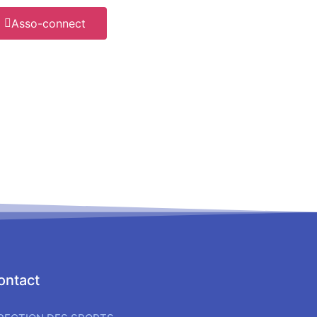
Asso-connect
ontact