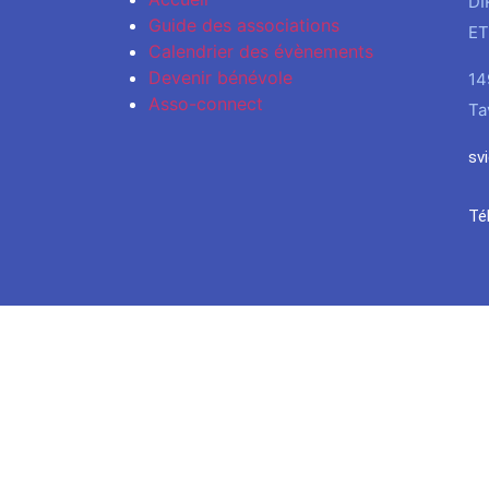
DI
Guide des associations
ET
Calendrier des évènements
Devenir bénévole
14
Asso-connect
Ta
sv
Té